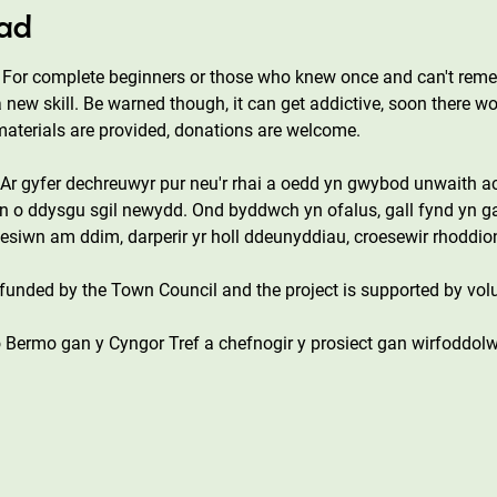
ad
. For complete beginners or those who knew once and can't rem
a new skill. Be warned though, it can get addictive, soon there w
l materials are provided, donations are welcome.
Ar gyfer dechreuwyr pur neu'r rhai a oedd yn gwybod unwaith a
 o ddysgu sgil newydd. Ond byddwch yn ofalus, gall fynd yn gaet
esiwn am ddim, darperir yr holl ddeunyddiau, croesewir rhoddio
funded by the Town Council and the project is supported by volu
o Bermo gan y Cyngor Tref a chefnogir y prosiect gan wirfoddolw