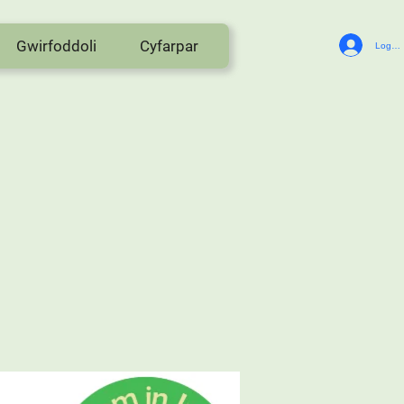
Gwirfoddoli
Cyfarpar
Log In