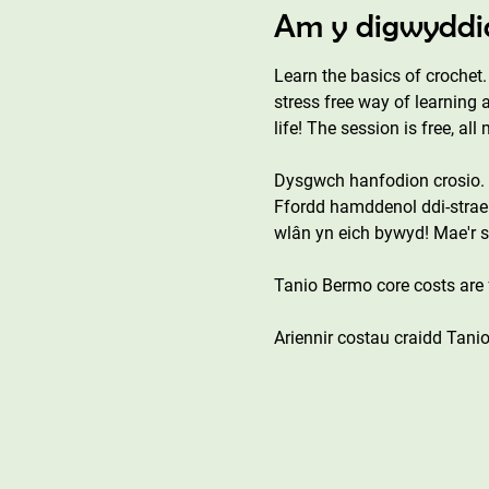
Am y digwyddi
Learn the basics of crochet
stress free way of learning 
life! The session is free, al
Dysgwch hanfodion crosio. 
Ffordd hamddenol ddi-straen
wlân yn eich bywyd! Mae'r s
Tanio Bermo core costs are 
Ariennir costau craidd Tani