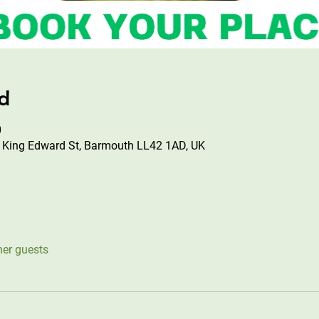
ad
0
 King Edward St, Barmouth LL42 1AD, UK
her guests