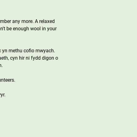
ember any more. A relaxed 
on't be enough wool in your 
c yn methu cofio mwyach. 
h, cyn hir ni fydd digon o 
n.
nteers.
yr.