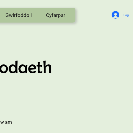
Gwirfoddoli
Cyfarpar
Log In
odaeth
alw am