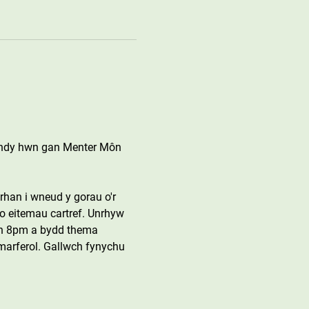
ithdy hwn gan Menter Môn 
rhan i wneud y gorau o'r 
o eitemau cartref. Unrhyw 
an 8pm a bydd thema 
arferol. Gallwch fynychu 