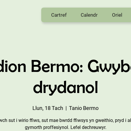
Cartref
Calendr
Oriel
dion Bermo: Gwyb
drydanol
Llun, 18 Tach
  |  
Tanio Bermo
ch sut i wirio ffiws, sut mae bwrdd ffiwsys yn gweithio, pryd i 
gymorth proffesiynol. Lefel dechreuwyr.