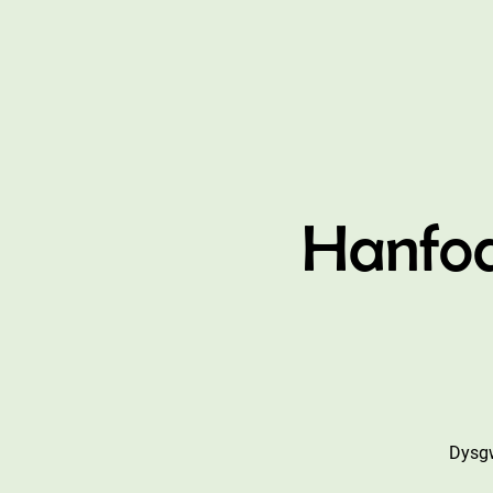
Hanfo
Dysgw