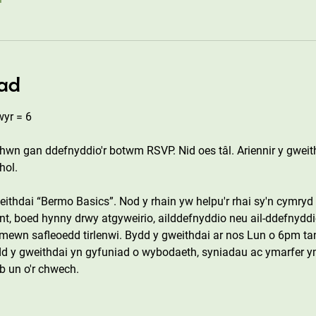
ad
yr = 6
 hwn gan ddefnyddio'r botwm RSVP. Nid oes tâl. Ariennir y gwe
hol.
ithdai “Bermo Basics”. Nod y rhain yw helpu'r rhai sy'n cymryd 
t, boed hynny drwy atgyweirio, ailddefnyddio neu ail-ddefnyddi
u mewn safleoedd tirlenwi. Bydd y gweithdai ar nos Lun o 6pm t
d y gweithdai yn gyfuniad o wybodaeth, syniadau ac ymarfer ym
b un o'r chwech.