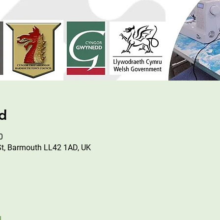
ad
0
St, Barmouth LL42 1AD, UK
l