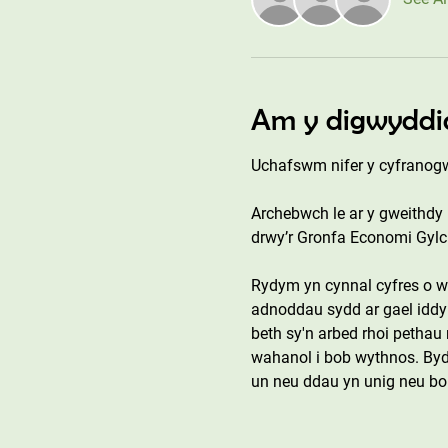
Am y digwyddi
Uchafswm nifer y cyfranogw
Archebwch le ar y gweithdy
drwy’r Gronfa Economi Gylc
Rydym yn cynnal cyfres o we
adnoddau sydd ar gael iddyn
beth sy'n arbed rhoi petha
wahanol i bob wythnos. Byd
un neu ddau yn unig neu bo