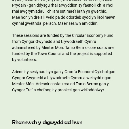
Prydain - gan ddysgu rhai arwyddion sylfaenol i chi a rhoi 
rhai awgrymiadau i chi am sut mae'r iaith yn gweithio. 
Mae hon yn dreial i weld pa ddiddordeb sydd yn lleol mewn 
cynnal gweithdai pellach. Mae'r sesiwn am ddim.
These sessions are funded by the Circular Economy Fund 
from Cyngor Gwynedd and Llywodraeth Cymru 
administered by Menter Môn. Tanio Bermo core costs are 
funded by the Town Council and the project is supported 
by volunteers.
Ariennir y sesiynau hyn gan y Gronfa Economi Gylchol gan 
Gyngor Gwynedd a Llywodraeth Cymru a weinyddir gan 
Menter Môn. Ariennir costau craidd Tanio Bermo gan y 
Cyngor Tref a chefnogir y prosiect gan wirfoddolwyr.
Rhannwch y digwyddiad hwn