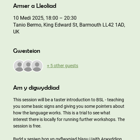
Amser a Lleoliad
10 Medi 2025, 18:00 – 20:30
Tanio Bermo, King Edward St, Barmouth LL42 1AD,
UK
Gwesteion
+ 5 other guests
Am y digwyddiad
This session will be a taster introduction to BSL - teaching 
you some basic signs and giving you some pointers about 
how the language works. This is a trial to see what 
interest there is locally for running further workshops. The 
session is free. 
Bydd y sesiwn hon yn gyflwyniad blasu i Iaith Arwyddion 