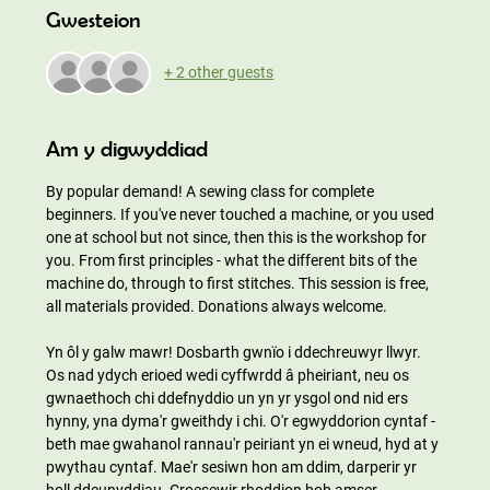
Gwesteion
+ 2 other guests
Am y digwyddiad
By popular demand! A sewing class for complete 
beginners. If you've never touched a machine, or you used 
one at school but not since, then this is the workshop for 
you. From first principles - what the different bits of the 
machine do, through to first stitches. This session is free, 
all materials provided. Donations always welcome.
Yn ôl y galw mawr! Dosbarth gwnïo i ddechreuwyr llwyr. 
Os nad ydych erioed wedi cyffwrdd â pheiriant, neu os 
gwnaethoch chi ddefnyddio un yn yr ysgol ond nid ers 
hynny, yna dyma'r gweithdy i chi. O'r egwyddorion cyntaf - 
beth mae gwahanol rannau'r peiriant yn ei wneud, hyd at y 
pwythau cyntaf. Mae'r sesiwn hon am ddim, darperir yr 
holl ddeunyddiau. Croesewir rhoddion bob amser.