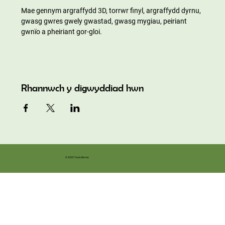
Mae gennym argraffydd 3D, torrwr finyl, argraffydd dyrnu, 
gwasg gwres gwely gwastad, gwasg mygiau, peiriant 
gwnïo a pheiriant gor-gloi.
Rhannwch y digwyddiad hwn
© 2025 Tanio Bermo