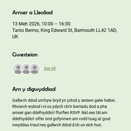
Amser a Lleoliad
13 Meh 2026, 10:00 – 16:00
Tanio Bermo, King Edward St, Barmouth LL42 1AD,
UK
Gwesteion
See All
Am y digwyddiad
Gallwch ddod unrhyw bryd yn ystod y sesiwn galw heibio. 
Rhowch wybod i ni os ydych chi'n bwriadu dod a pha 
amser gan ddefnyddio'r ffurflen RSVP. Nid oes tâl am 
ddefnyddio'r offer ond gofynnwn am rodd tuag at gost 
nwyddau traul neu gallwch ddod â'ch un eich hun.