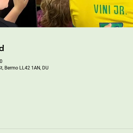
ad
0
St, Bermo LL42 1AN, DU