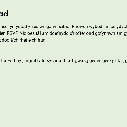
ad
er yn ystod y sesiwn galw heibio. Rhowch wybod i ni os ydych 
flen RSVP. Nid oes tâl am ddefnyddio’r offer ond gofynnwn am gy
dod â’ch rhai eich hun.
orrwr finyl, argraffydd sychdarthiad, gwasg gwres gwely fflat, 