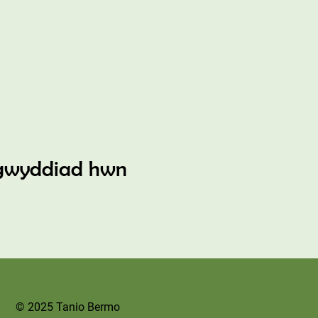
gwyddiad hwn
© 2025 Tanio Bermo