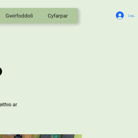
Gwirfoddoli
Cyfarpar
Log In
o
ithio ar