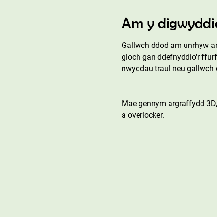
Am y digwyddi
Gallwch ddod am unrhyw ams
gloch gan ddefnyddio'r ffur
nwyddau traul neu gallwch d
Mae gennym argraffydd 3D, t
a overlocker.