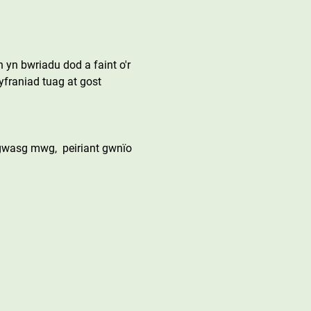
yn bwriadu dod a faint o'r 
franiad tuag at gost 
gwasg mwg,  peiriant gwnïo 