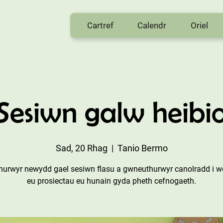
Cartref
Calendr
Oriel
Sesiwn galw heibi
Sad, 20 Rhag
  |  
Tanio Bermo
hurwyr newydd gael sesiwn flasu a gwneuthurwyr canolradd i we
eu prosiectau eu hunain gyda pheth cefnogaeth.