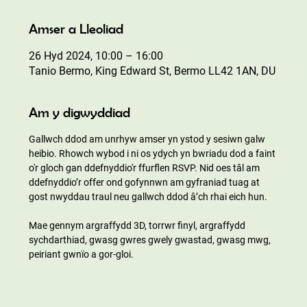
Amser a Lleoliad
26 Hyd 2024, 10:00 – 16:00
Tanio Bermo, King Edward St, Bermo LL42 1AN, DU
Am y digwyddiad
Gallwch ddod am unrhyw amser yn ystod y sesiwn galw 
heibio. Rhowch wybod i ni os ydych yn bwriadu dod a faint 
o'r gloch gan ddefnyddio'r ffurflen RSVP. Nid oes tâl am 
ddefnyddio’r offer ond gofynnwn am gyfraniad tuag at 
gost nwyddau traul neu gallwch ddod â’ch rhai eich hun.
Mae gennym argraffydd 3D, torrwr finyl, argraffydd 
sychdarthiad, gwasg gwres gwely gwastad, gwasg mwg, 
peiriant gwnïo a gor-gloi.