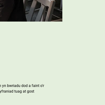
yn bwriadu dod a faint o'r 
franiad tuag at gost 