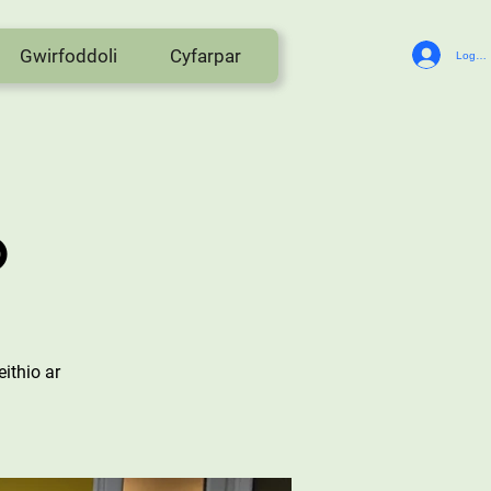
Gwirfoddoli
Cyfarpar
Log In
o
ithio ar