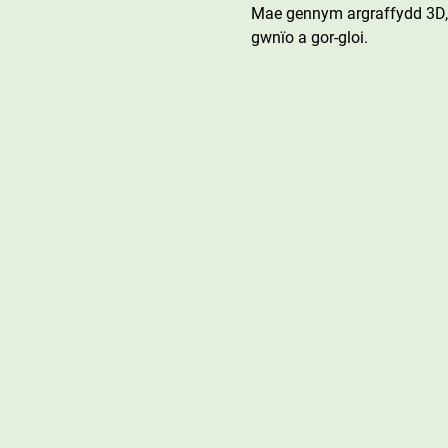
Mae gennym argraffydd 3D, 
gwnïo a gor-gloi.