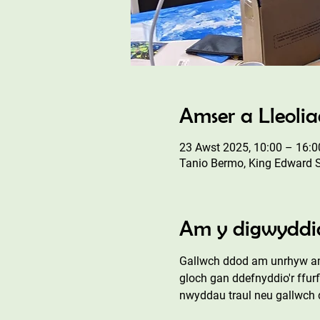
Amser a Lleoli
23 Awst 2025, 10:00 – 16:0
Tanio Bermo, King Edward 
Am y digwyddi
Gallwch ddod am unrhyw ams
gloch gan ddefnyddio'r ffur
nwyddau traul neu gallwch d