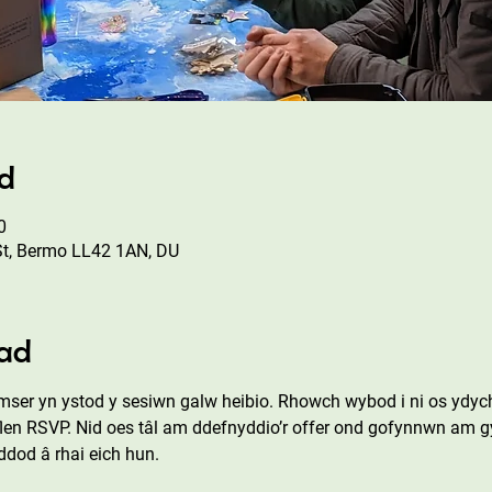
ad
0
St, Bermo LL42 1AN, DU
ad
er yn ystod y sesiwn galw heibio. Rhowch wybod i ni os ydych 
flen RSVP. Nid oes tâl am ddefnyddio’r offer ond gofynnwn am gy
dod â rhai eich hun.