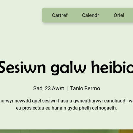
Cartref
Calendr
Oriel
Sesiwn galw heibi
Sad, 23 Awst
  |  
Tanio Bermo
hurwyr newydd gael sesiwn flasu a gwneuthurwyr canolradd i we
eu prosiectau eu hunain gyda pheth cefnogaeth.