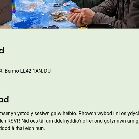
ad
St, Bermo LL42 1AN, DU
ad
er yn ystod y sesiwn galw heibio. Rhowch wybod i ni os ydych 
flen RSVP. Nid oes tâl am ddefnyddio’r offer ond gofynnwn am gy
dod â rhai eich hun.