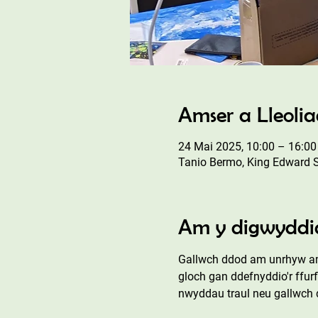
Amser a Lleoli
24 Mai 2025, 10:00 – 16:00
Tanio Bermo, King Edward 
Am y digwyddi
Gallwch ddod am unrhyw ams
gloch gan ddefnyddio'r ffur
nwyddau traul neu gallwch d