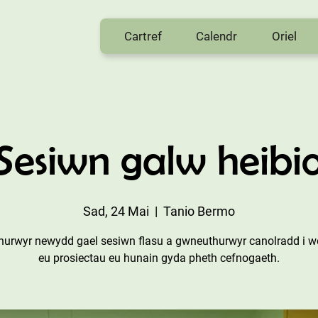
Cartref
Calendr
Oriel
Sesiwn galw heibi
Sad, 24 Mai
  |  
Tanio Bermo
hurwyr newydd gael sesiwn flasu a gwneuthurwyr canolradd i we
eu prosiectau eu hunain gyda pheth cefnogaeth.