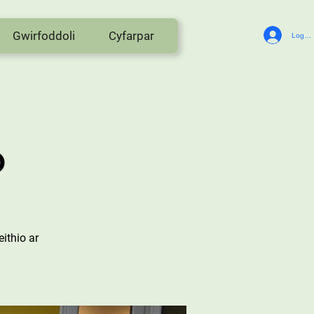
Gwirfoddoli
Cyfarpar
Log In
o
ithio ar