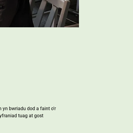
yn bwriadu dod a faint o'r 
franiad tuag at gost 