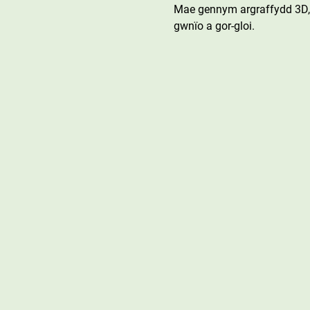
Mae gennym argraffydd 3D, 
gwnïo a gor-gloi.