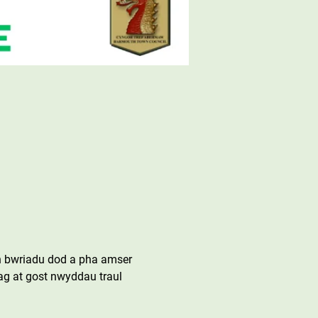
n bwriadu dod a pha amser 
ag at gost nwyddau traul 