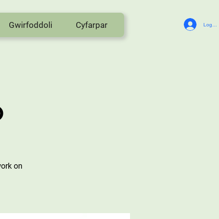
Gwirfoddoli
Cyfarpar
Log In
o
work on