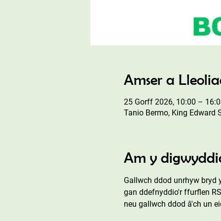
Amser a Lleoli
25 Gorff 2026, 10:00 – 16:
Tanio Bermo, King Edward 
Am y digwyddi
Gallwch ddod unrhyw bryd y
gan ddefnyddio'r ffurflen R
neu gallwch ddod â'ch un ei