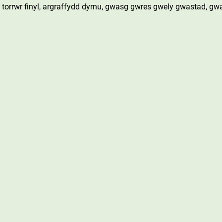
torrwr finyl, argraffydd dyrnu, gwasg gwres gwely gwastad, gwa