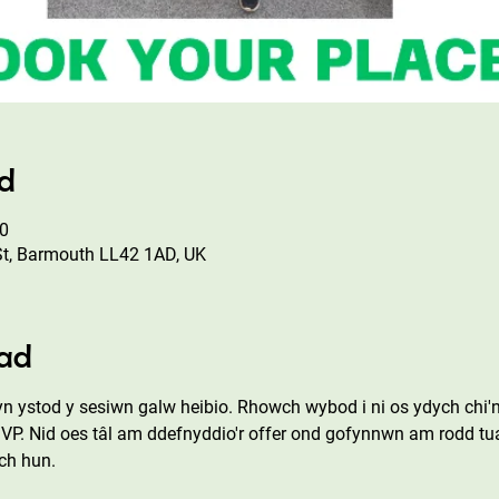
ad
00
St, Barmouth LL42 1AD, UK
ad
n ystod y sesiwn galw heibio. Rhowch wybod i ni os ydych chi'
SVP. Nid oes tâl am ddefnyddio'r offer ond gofynnwn am rodd tu
ch hun.