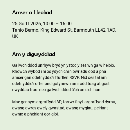
Amser a Lleoliad
25 Gorff 2026, 10:00 – 16:00
Tanio Bermo, King Edward St, Barmouth LL42 1AD,
UK
Am y digwyddiad
Gallwch ddod unrhyw bryd yn ystod y sesiwn galw heibio. 
Rhowch wybod i ni os ydych chi'n bwriadu dod a pha 
amser gan ddefnyddio'r ffurflen RSVP. Nid oes tâl am 
ddefnyddio'r offer ond gofynnwn am rodd tuag at gost 
nwyddau traul neu gallwch ddod â'ch un eich hun.
Mae gennym argraffydd 3D, torrwr finyl, argraffydd dyrnu, 
gwasg gwres gwely gwastad, gwasg mygiau, peiriant 
gwnïo a pheiriant gor-gloi.