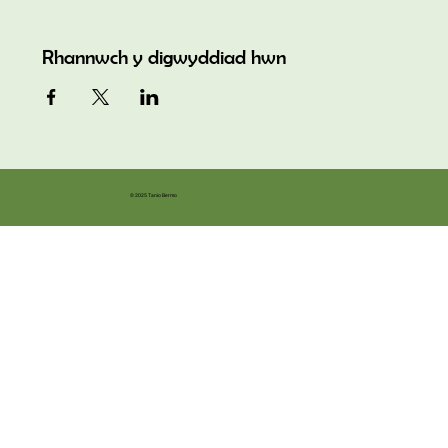
Rhannwch y digwyddiad hwn
© 2025 Tanio Bermo