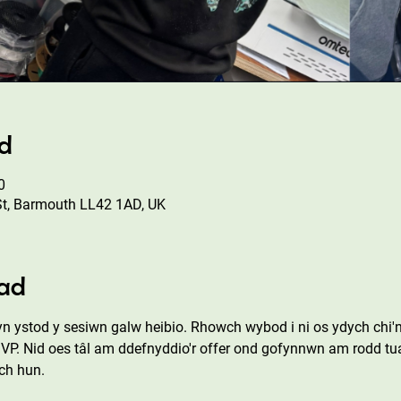
ad
0
St, Barmouth LL42 1AD, UK
ad
n ystod y sesiwn galw heibio. Rhowch wybod i ni os ydych chi'
SVP. Nid oes tâl am ddefnyddio'r offer ond gofynnwn am rodd tu
ch hun.