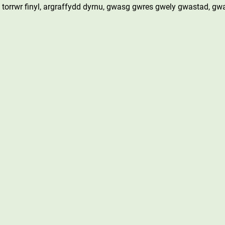
torrwr finyl, argraffydd dyrnu, gwasg gwres gwely gwastad, gwa