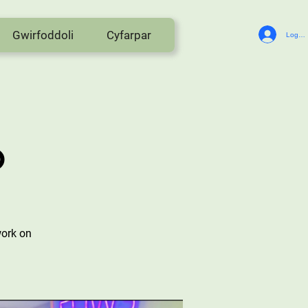
Gwirfoddoli
Cyfarpar
Log In
o
work on