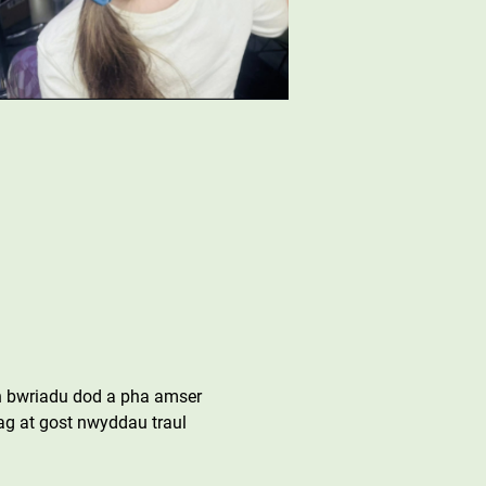
n bwriadu dod a pha amser 
ag at gost nwyddau traul 