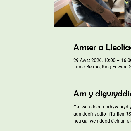
Amser a Lleoli
29 Awst 2026, 10:00 – 16:0
Tanio Bermo, King Edward 
Am y digwyddi
Gallwch ddod unrhyw bryd y
gan ddefnyddio'r ffurflen R
neu gallwch ddod â'ch un ei