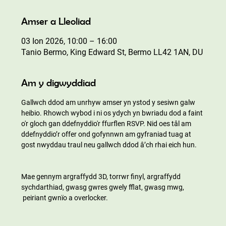
Amser a Lleoliad
03 Ion 2026, 10:00 – 16:00
Tanio Bermo, King Edward St, Bermo LL42 1AN, DU
Am y digwyddiad
Gallwch ddod am unrhyw amser yn ystod y sesiwn galw 
heibio. Rhowch wybod i ni os ydych yn bwriadu dod a faint 
o'r gloch gan ddefnyddio'r ffurflen RSVP. Nid oes tâl am 
ddefnyddio’r offer ond gofynnwn am gyfraniad tuag at 
gost nwyddau traul neu gallwch ddod â’ch rhai eich hun.
Mae gennym argraffydd 3D, torrwr finyl, argraffydd 
sychdarthiad, gwasg gwres gwely fflat, gwasg mwg, 
 peiriant gwnïo a overlocker.