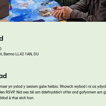
ad
0
St, Bermo LL42 1AN, DU
ad
er yn ystod y sesiwn galw heibio. Rhowch wybod i ni os ydych 
flen RSVP. Nid oes tâl am ddefnyddio’r offer ond gofynnwn am gy
dod â rhai eich hun.