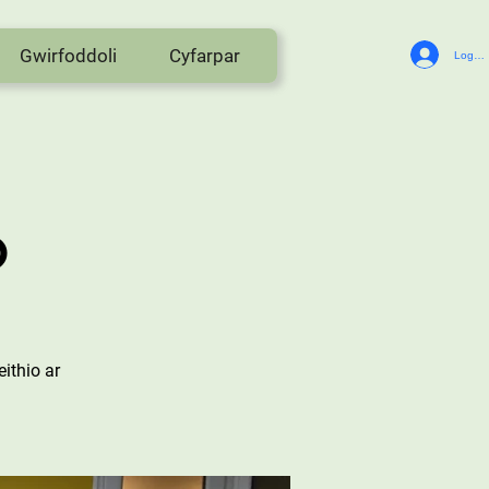
Gwirfoddoli
Cyfarpar
Log In
o
ithio ar