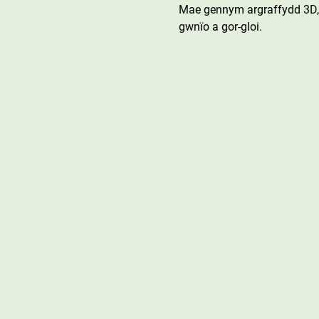
Mae gennym argraffydd 3D, 
gwnïo a gor-gloi.