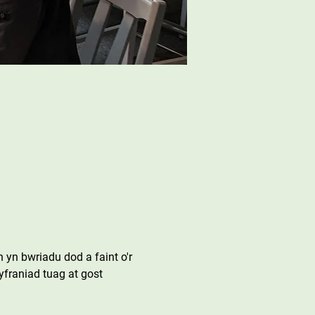
yn bwriadu dod a faint o'r 
franiad tuag at gost 