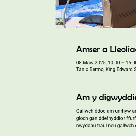
Amser a Lleoli
08 Maw 2025, 10:00 – 16:0
Tanio Bermo, King Edward 
Am y digwyddi
Gallwch ddod am unrhyw ams
gloch gan ddefnyddio'r ffur
nwyddau traul neu gallwch d