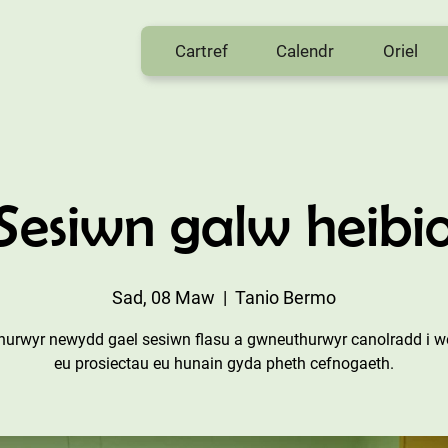
Cartref
Calendr
Oriel
Sesiwn galw heibi
Sad, 08 Maw
  |  
Tanio Bermo
hurwyr newydd gael sesiwn flasu a gwneuthurwyr canolradd i we
eu prosiectau eu hunain gyda pheth cefnogaeth.