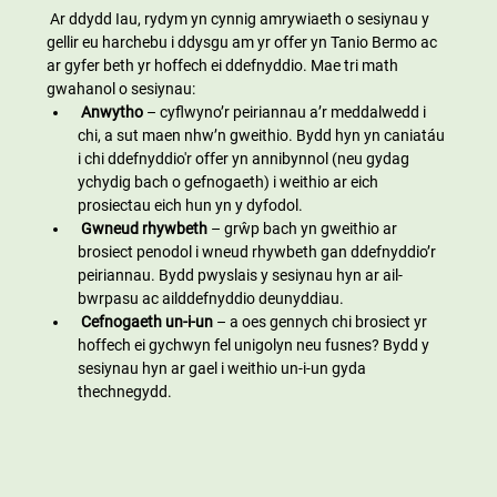
 Ar ddydd Iau, rydym yn cynnig amrywiaeth o sesiynau y 
gellir eu harchebu i ddysgu am yr offer yn Tanio Bermo ac 
ar gyfer beth yr hoffech ei ddefnyddio. Mae tri math 
gwahanol o sesiynau:
Anwytho
 – cyflwyno’r peiriannau a’r meddalwedd i 
chi, a sut maen nhw’n gweithio. Bydd hyn yn caniatáu 
i chi ddefnyddio'r offer yn annibynnol (neu gydag 
ychydig bach o gefnogaeth) i weithio ar eich 
prosiectau eich hun yn y dyfodol.
Gwneud rhywbeth
 – grŵp bach yn gweithio ar 
brosiect penodol i wneud rhywbeth gan ddefnyddio’r 
peiriannau. Bydd pwyslais y sesiynau hyn ar ail-
bwrpasu ac ailddefnyddio deunyddiau.
Cefnogaeth un-i-un
 – a oes gennych chi brosiect yr 
hoffech ei gychwyn fel unigolyn neu fusnes? Bydd y 
sesiynau hyn ar gael i weithio un-i-un gyda 
thechnegydd.