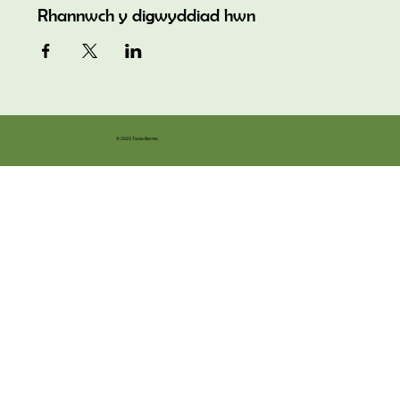
Rhannwch y digwyddiad hwn
© 2025 Tanio Bermo