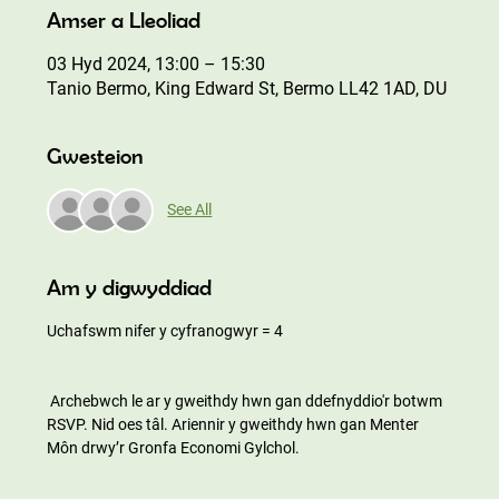
Amser a Lleoliad
03 Hyd 2024, 13:00 – 15:30
Tanio Bermo, King Edward St, Bermo LL42 1AD, DU
Gwesteion
See All
Am y digwyddiad
Uchafswm nifer y cyfranogwyr = 4
 Archebwch le ar y gweithdy hwn gan ddefnyddio'r botwm 
RSVP. Nid oes tâl. Ariennir y gweithdy hwn gan Menter 
Môn drwy’r Gronfa Economi Gylchol.