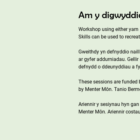
Am y digwyddi
Workshop using either yarn s
Skills can be used to recreat
Gweithdy yn defnyddio naill
ar gyfer addurniadau. Gellir
defnydd o ddeunyddiau a fydd
These sessions are funded
by Menter Môn. Tanio Bermo 
Ariennir y sesiynau hyn ga
Menter Môn. Ariennir costau