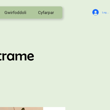
Gwirfoddoli
Cyfarpar
Log In
crame