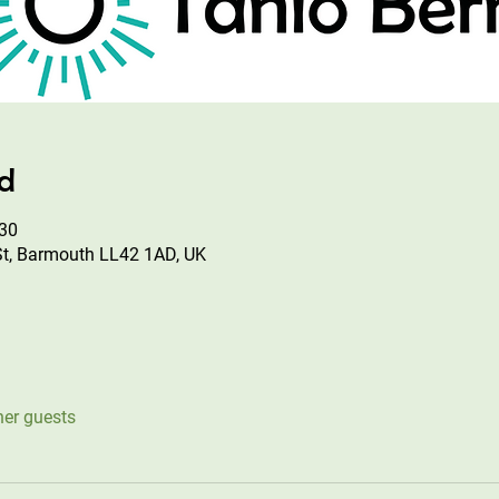
ad
:30
St, Barmouth LL42 1AD, UK
her guests