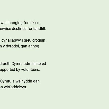
wall hanging for décor. 
erwise destined for landfill.
 cynaliadwy i greu croglun 
yn y dyfodol, gan annog 
draeth Cymru administered 
upported by volunteers.
 Cymru a weinyddir gan 
an wirfoddolwyr.