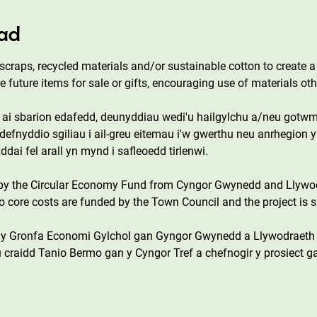
ad
craps, recycled materials and/or sustainable cotton to create a 
e future items for sale or gifts, encouraging use of materials oth
 ai sbarion edafedd, deunyddiau wedi'u hailgylchu a/neu gotwm
 defnyddio sgiliau i ail-greu eitemau i'w gwerthu neu anrhegion 
ai fel arall yn mynd i safleoedd tirlenwi.
 by the Circular Economy Fund from Cyngor Gwynedd and Llywo
core costs are funded by the Town Council and the project is s
n y Gronfa Economi Gylchol gan Gyngor Gwynedd a Llywodraeth
 craidd Tanio Bermo gan y Cyngor Tref a chefnogir y prosiect g