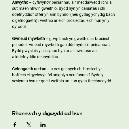
Anwytho
 – cyflwyno’r peiriannau a’r meddalwedd i chi, a 
sut maen nhw’n gweithio. Bydd hyn yn caniatáu i chi 
ddefnyddio'r offer yn annibynnol (neu gydag ychydig bach 
o gefnogaeth) i weithio ar eich prosiectau eich hun yn y 
dyfodol.
Gwneud rhywbeth
 – grŵp bach yn gweithio ar brosiect 
penodol i wneud rhywbeth gan ddefnyddio’r peiriannau. 
Bydd pwyslais y sesiynau hyn ar ail-bwrpasu ac 
ailddefnyddio deunyddiau.
Cefnogaeth un-i-un
 – a oes gennych chi brosiect yr 
hoffech ei gychwyn fel unigolyn neu fusnes? Bydd y 
sesiynau hyn ar gael i weithio un-i-un gyda thechnegydd.
Rhannwch y digwyddiad hwn