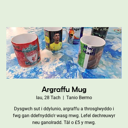
Argraffu Mug
Iau, 28 Tach
  |  
Tanio Bermo
Dysgwch sut i ddylunio, argraffu a throsglwyddo i
fwg gan ddefnyddio'r wasg mwg. Lefel dechreuwyr
neu ganolradd. Tâl o £5 y mwg.