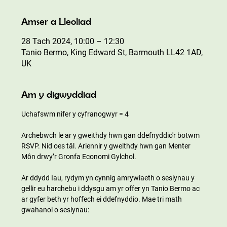
Amser a Lleoliad
28 Tach 2024, 10:00 – 12:30
Tanio Bermo, King Edward St, Barmouth LL42 1AD,
UK
Am y digwyddiad
Uchafswm nifer y cyfranogwyr = 4
Archebwch le ar y gweithdy hwn gan ddefnyddio'r botwm 
RSVP. Nid oes tâl. Ariennir y gweithdy hwn gan Menter 
Môn drwy’r Gronfa Economi Gylchol.
Ar ddydd Iau, rydym yn cynnig amrywiaeth o sesiynau y 
gellir eu harchebu i ddysgu am yr offer yn Tanio Bermo ac 
ar gyfer beth yr hoffech ei ddefnyddio. Mae tri math 
gwahanol o sesiynau: