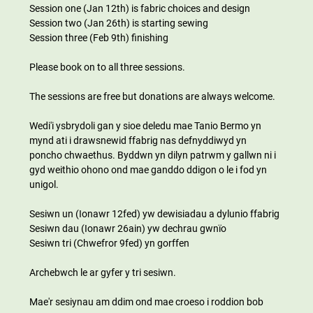
Session one (Jan 12th) is fabric choices and design 
Session two (Jan 26th) is starting sewing 
Session three (Feb 9th) finishing
Please book on to all three sessions.
The sessions are free but donations are always welcome.
Wedi'i ysbrydoli gan y sioe deledu mae Tanio Bermo yn 
mynd ati i drawsnewid ffabrig nas defnyddiwyd yn 
poncho chwaethus. Byddwn yn dilyn patrwm y gallwn ni i 
gyd weithio ohono ond mae ganddo ddigon o le i fod yn 
unigol.
Sesiwn un (Ionawr 12fed) yw dewisiadau a dylunio ffabrig
Sesiwn dau (Ionawr 26ain) yw dechrau gwnïo
Sesiwn tri (Chwefror 9fed) yn gorffen
Archebwch le ar gyfer y tri sesiwn.
Mae'r sesiynau am ddim ond mae croeso i roddion bob 