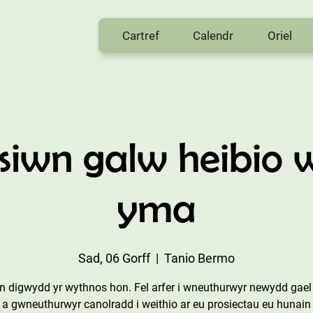
Cartref
Calendr
Oriel
siwn galw heibio 
yma
Sad, 06 Gorff
  |  
Tanio Bermo
n digwydd yr wythnos hon. Fel arfer i wneuthurwyr newydd gael
u a gwneuthurwyr canolradd i weithio ar eu prosiectau eu hunain