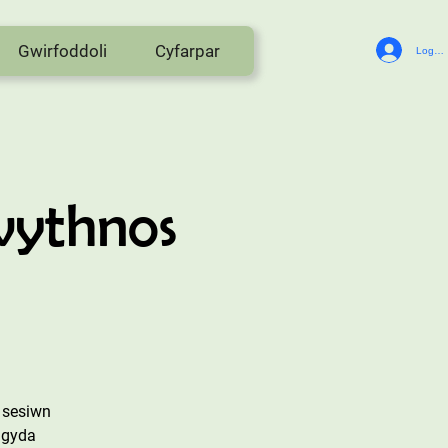
Gwirfoddoli
Cyfarpar
Log In
wythnos
 sesiwn
 gyda