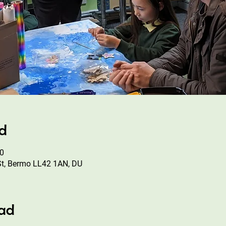
ad
00
St, Bermo LL42 1AN, DU
ad