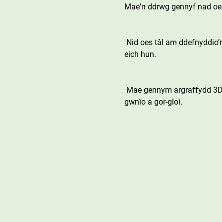
Mae'n ddrwg gennyf nad oes
 Nid oes tâl am ddefnyddio’r offer ond gofynnwn am gyfraniad tuag at gost nwyddau traul neu gallwch ddod â’ch rhai 
eich hun.
 Mae gennym argraffydd 3D, torrwr finyl, argraffydd sychdarthiad, gwasg gwres gwely gwastad, gwasg mwg, peiriant 
gwnïo a gor-gloi.