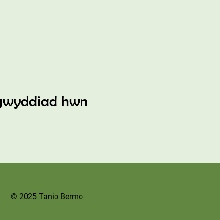
gwyddiad hwn
© 2025 Tanio Bermo