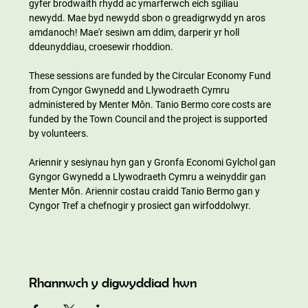
gyfer brodwaith rhydd ac ymarferwch eich sgiliau 
newydd. Mae byd newydd sbon o greadigrwydd yn aros 
amdanoch! Mae'r sesiwn am ddim, darperir yr holl 
ddeunyddiau, croesewir rhoddion.
These sessions are funded by the Circular Economy Fund 
from Cyngor Gwynedd and Llywodraeth Cymru 
administered by Menter Môn. Tanio Bermo core costs are 
funded by the Town Council and the project is supported 
by volunteers.
Ariennir y sesiynau hyn gan y Gronfa Economi Gylchol gan 
Gyngor Gwynedd a Llywodraeth Cymru a weinyddir gan 
Menter Môn. Ariennir costau craidd Tanio Bermo gan y 
Cyngor Tref a chefnogir y prosiect gan wirfoddolwyr.
Rhannwch y digwyddiad hwn