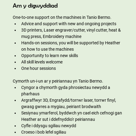
Am y digwyddiad
One-to-one support on the machines in Tanio Bermo.
Advice and support with new and ongoing projects
3D printers, Laser engraver/cutter, vinyl cutter, heat & 
mug press, Embroidery machine
Hands-on sessions, you will be supported by Heather 
on how to use the machines
Opportunity to learn new skills
All skill levels welcome
One hour sessions
Cymorth un-i-un ar y peiriannau yn Tanio Bermo.
Cyngor a chymorth gyda phrosiectau newydd a 
pharhaus
Argraffwyr 3D, Engrafydd/torrwr laser, torrwr finyl, 
gwasg gwres a mygiau, peiriant brodwaith
Sesiynau ymarferol, byddwch yn cael eich cefnogi gan 
Heather ar sut i ddefnyddio'r peiriannau
Cyfle i ddysgu sgiliau newydd
Croeso i bob lefel sgiliau