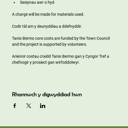
Sesiynau awr o hyd
A charge will be made for materials used.
Codir tâl am y deunyddiau a ddefnyddir.
Tanio Bermo core costs are funded by the Town Council 
and the project is supported by volunteers.
Ariennir costau craidd Tanio Bermo gan y Cyngor Tref a 
chefnogir y prosiect gan wirfoddolwyr.
Rhannwch y digwyddiad hwn