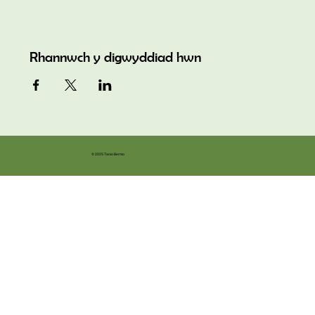
Rhannwch y digwyddiad hwn
© 2025 Tanio Bermo