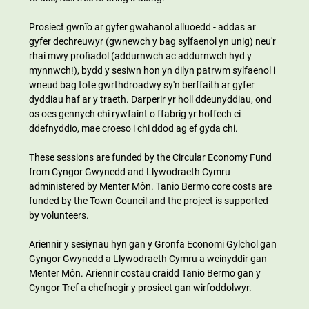
Prosiect gwnïo ar gyfer gwahanol alluoedd - addas ar 
gyfer dechreuwyr (gwnewch y bag sylfaenol yn unig) neu'r 
rhai mwy profiadol (addurnwch ac addurnwch hyd y 
mynnwch!), bydd y sesiwn hon yn dilyn patrwm sylfaenol i 
wneud bag tote gwrthdroadwy sy'n berffaith ar gyfer 
dyddiau haf ar y traeth. Darperir yr holl ddeunyddiau, ond 
os oes gennych chi rywfaint o ffabrig yr hoffech ei 
ddefnyddio, mae croeso i chi ddod ag ef gyda chi.
These sessions are funded by the Circular Economy Fund 
from Cyngor Gwynedd and Llywodraeth Cymru 
administered by Menter Môn. Tanio Bermo core costs are 
funded by the Town Council and the project is supported 
by volunteers.
Ariennir y sesiynau hyn gan y Gronfa Economi Gylchol gan 
Gyngor Gwynedd a Llywodraeth Cymru a weinyddir gan 
Menter Môn. Ariennir costau craidd Tanio Bermo gan y 
Cyngor Tref a chefnogir y prosiect gan wirfoddolwyr.