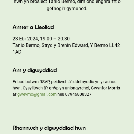
hwn yn brosiect Tanio Bermo, dim ond enghraifft o
gefnogi'r gymuned.
Amser a Lleoliad
23 Ebr 2024, 19:00 – 20:30
Tanio Bermo, Stryd y Brenin Edward, Y Bermo LL42
1AD
Am y digwyddiad
Er bod botwm RSVP, peidiwch â'i ddefnyddio yn yr achos 
hwn. Cysylltwch â'r grŵp yn uniongyrchol, Gwynfor Morris 
ar 
gwevmo@gmail.com
 neu 07946808327
Rhannwch y digwyddiad hwn