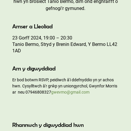
hwn yn brosiect Tanio Bermo, dim ond enghraifft o
gefnogi'r gymuned.
Amser a Lleoliad
23 Gorff 2024, 19:00 – 20:30
Tanio Bermo, Stryd y Brenin Edward, Y Bermo LL42
1AD
Am y digwyddiad
Er bod botwm RSVP, peidiwch â'i ddefnyddio yn yr achos 
hwn. Cysylltwch â'r grŵp yn uniongyrchol, Gwynfor Morris 
ar 
 neu 07946808327
gwevmo@gmail.com
Rhannwch y digwyddiad hwn