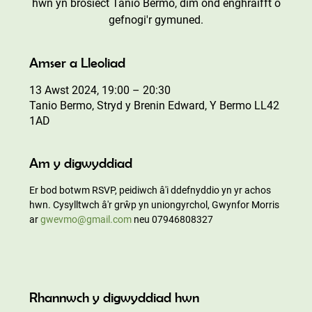
hwn yn brosiect Tanio Bermo, dim ond enghraifft o
gefnogi'r gymuned.
Amser a Lleoliad
13 Awst 2024, 19:00 – 20:30
Tanio Bermo, Stryd y Brenin Edward, Y Bermo LL42
1AD
Am y digwyddiad
Er bod botwm RSVP, peidiwch â'i ddefnyddio yn yr achos 
hwn. Cysylltwch â'r grŵp yn uniongyrchol, Gwynfor Morris 
ar 
gwevmo@gmail.com
 neu 07946808327
Rhannwch y digwyddiad hwn